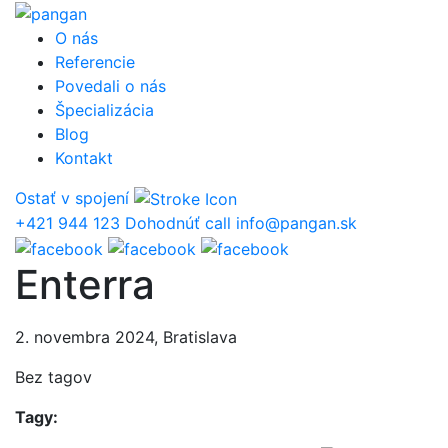
Prejsť
na
O nás
obsah
Referencie
Povedali o nás
Špecializácia
Blog
Kontakt
Ostať v spojení
+421 944 123
Dohodnúť call
info@pangan.sk
Enterra
2. novembra 2024, Bratislava
Bez tagov
Tagy: