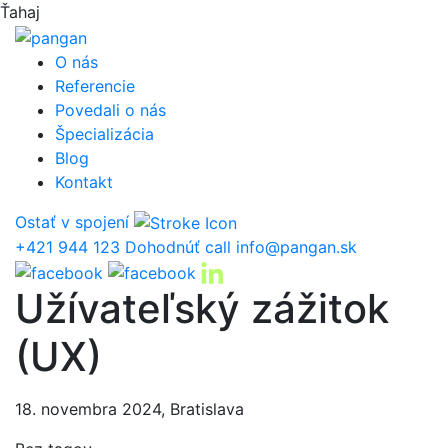
Ťahaj
Prejsť
na
O nás
obsah
Referencie
Povedali o nás
Špecializácia
Blog
Kontakt
Ostať v spojení
+421 944 123
Dohodnúť call
info@pangan.sk
Užívateľský zážitok
(UX)
18. novembra 2024, Bratislava